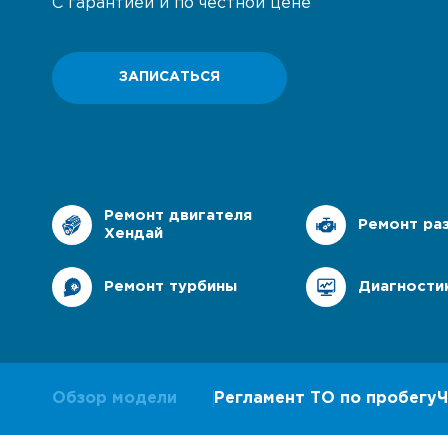
С гарантией и по честной цене
Ремонт Лексус
Наш 
Ремонт Митсубиси
Клуб
ЗАПИСАТЬСЯ
Ремонт Сузуки
Ремо
Наша
Ремонт двигателя
Ремонт ра
Сер
Хендай
Ремонт турбины
Диагности
Обзор модели
Регламент ТО по пробегу
Ч