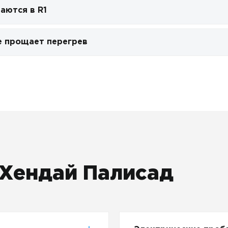
аются в R1
е прощает перегрев
Хендай Палисад