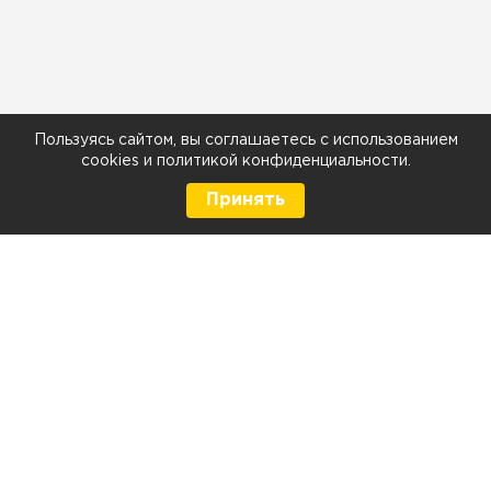
Пользуясь сайтом, вы соглашаетесь с использованием
cookies
и
политикой конфиденциальности
.
Принять
8 (499) 290-05-26
Телефон
Ежедневно с 9:00 до 21:00
г. Москва, Тюменский проезд 5 стр. 1
г. Москва, Мелитопольская д. 1, стр. 2