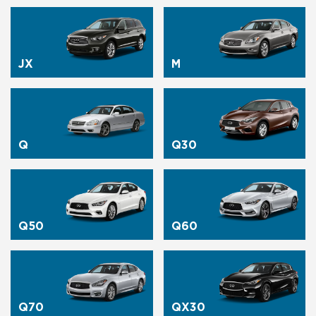
JX
M
Q
Q30
Q50
Q60
Q70
QX30