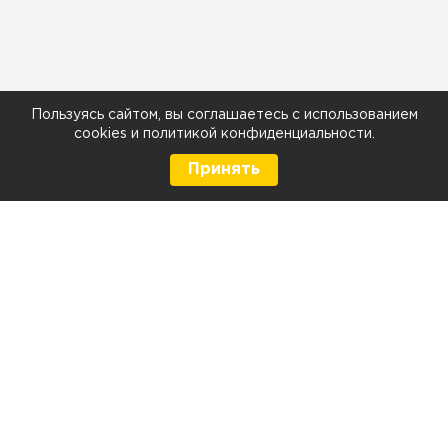
Пользуясь сайтом, вы соглашаетесь с использованием
cookies
и
политикой конфиденциальности
.
Принять
8 (499) 290-05-26
Телефон
Ежедневно с 9:00 до 21:00
г. Москва, Тюменский проезд 5 стр. 1
г. Москва, Мелитопольская д. 1, стр. 2