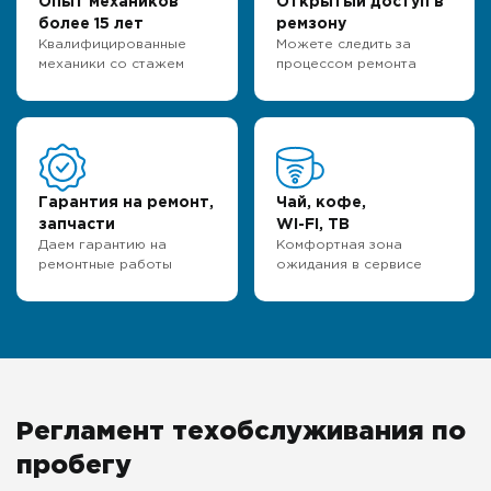
Опыт механиков
Открытый доступ в
более 15 лет
ремзону
Квалифицированные
Можете следить за
механики со стажем
процессом ремонта
Гарантия на ремонт,
Чай, кофе,
запчасти
WI-FI, ТВ
Даем гарантию на
Комфортная зона
ремонтные работы
ожидания в сервисе
Регламент техобслуживания по
пробегу