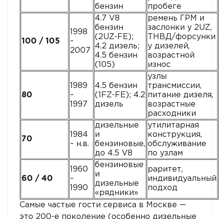
бензин
пробеге
4.7 V8
ремень ГРМ и
бензин
заслонки у 2UZ,
1998
(2UZ-FE);
ТНВД/форсунки
100 / 105
–
4.2 дизель;
у дизелей,
2007
4.5 бензин
возрастной
(105)
износ
узлы
1989
4.5 бензин
трансмиссии,
80
–
(1FZ-FE); 4.2
питание дизеля,
1997
дизель
возрастные
расходники
дизельные
утилитарная
1984
и
конструкция,
70
– н.в.
бензиновые,
обслуживание
до 4.5 V8
по узлам
бензиновые
1960
раритет,
и
60 / 40
–
индивидуальный
дизельные
1990
подход
«рядники»
Самые частые гости сервиса в Москве —
это 200-е поколение (особенно дизельные