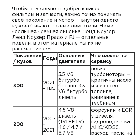
Чтобы правильно подобрать масло,
фильтры и запчасти, важно точно понимать
своё поколение и мотор — внутри одного
кузова бывают разные двигатели. Ниже —
«большая» рамная линейка Ленд Крузер.
Ленд Крузер Прадо и FJ — отдельные
модели, в этом материале мы их не
рассматриваем.
Поколение
Основные
Что важно по
Годы
/ кузов
двигатели
сервису
новые
3.5 V6
турбомоторы —
битурбо
критичны масло
2021
300
бензин; 3.3
и качество
– н.в.
V6 битурбо
топлива,
дизель
внимание к
турбинам
4.5 V8
форсунки и EGR
дизель
у дизеля,
2007
(1VD-FTV);
гидроподвеска
200
–
4.6 / 4.7 /
AHC/KDSS,
2021
5.7 V8
расход масла на