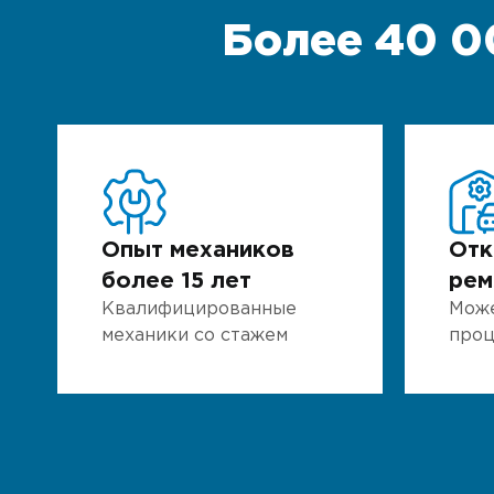
Более 40 0
Опыт механиков
Отк
более 15 лет
рем
Квалифицированные
Може
механики со стажем
проц