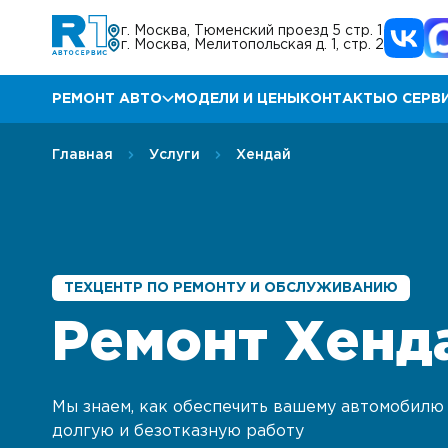
г. Москва, Тюменский проезд 5 стр. 1
г. Москва, Мелитопольская д. 1, стр. 2
РЕМОНТ АВТО
МОДЕЛИ И ЦЕНЫ
КОНТАКТЫ
О СЕРВ
Ремонт Мазда
Прог
Главная
Услуги
Хендай
Ремонт КИА
Акц
Ремонт Хендай
Отз
ТЕХЦЕНТР ПО РЕМОНТУ И ОБСЛУЖИВАНИЮ
Ремонт Ниссан
Гара
Ремонт Хенд
Ремонт Инфинити
Блог
Мы знаем, как обеспечить вашему автомобилю
Ремонт Тойота
Корп
долгую и безотказную работу