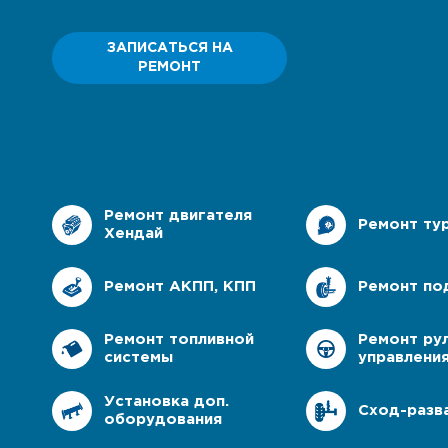
Ремонт Лексус
Наш 
ЗАПИСАТЬСЯ НА
РЕМОНТ
Ремонт Митсубиси
Клуб
Ремонт Сузуки
Ремо
Наша
Ремонт двигателя
Ремонт ту
Сер
Хендай
Ремонт АКПП, КПП
Ремонт по
Ремонт топливной
Ремонт ру
системы
управлени
Установка доп.
Сход-разв
оборудования