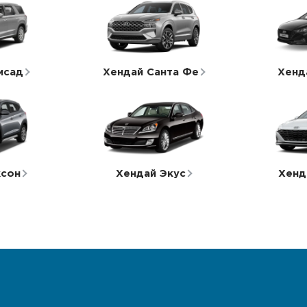
исад
Хендай Санта Фе
Хенд
ксон
Хендай Экус
Хенд