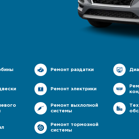
автосервис мазда
ный сервис мазда
нт мазда в москве
 команда
рбины
Ремонт раздатки
Диа
тификаты
Рем
двески
Ремонт электрики
кон
левого
Ремонт выхлопной
Тех
я
системы
обс
Ремонт тормозной
ал
системы