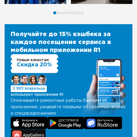
Получайте до 15% кэшбека за
каждое посещение сервиса в
мобильном приложении R1
Новым клиентам:
Скидка 20%
2 985 владельца
используют приложение R1
Оплачивайте ремонтные работы баллами из
приложения, узнавайте первыми об сезонных акциях
и спецпредложениях