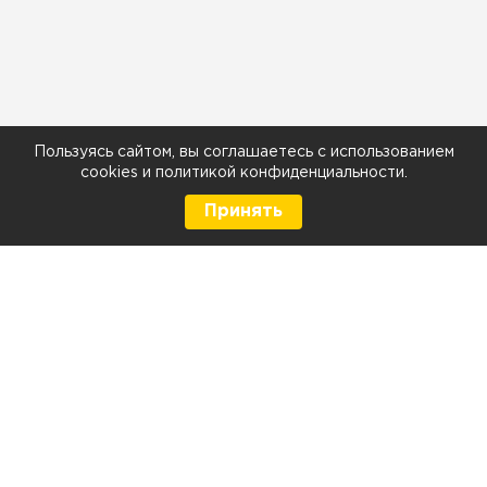
Пользуясь сайтом, вы соглашаетесь с использованием
cookies
и
политикой конфиденциальности
.
Принять
8 (499) 290-05-26
Телефон
Ежедневно с 9:00 до 21:00
г. Москва, Тюменский проезд 5 стр. 1
г. Москва, Мелитопольская д. 1, стр. 2