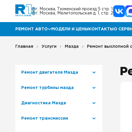
г. Москва, Тюменский проезд 5 стр. 1
г. Москва, Мелитопольская д. 1, стр. 2
РЕМОНТ АВТО
МОДЕЛИ И ЦЕНЫ
КОНТАКТЫ
О СЕРВ
Ремонт Мазда
Прог
Главная
Услуги
Мазда
Ремонт выхлопной 
Ремонт КИА
Акц
Р
Ремонт двигателя Мазда
Ремонт Хендай
Отз
Ремонт турбины мазда
Ремонт Ниссан
Гара
Диагностика Мазда
Ремонт Инфинити
Блог
Ремонт трансмиссии
Ремонт Тойота
Корп