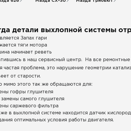
зда 626
Мазда СХ-30
Мазда Трибьют
гда детали выхлопной системы отр
вляется Запах гари
жается тяги мотора
ина начинает реветь
тившись в наш сервисный центр. На все ремонтные 
я частая проблема, это нарушение геометрии катали
еет от старости.
о мимо этого так же обращаются для:
ены гофры глушителя
 замены самого глушителя
ены саржевого фильтра
 же в выхлопной системе находится датчик кислород
дания оптимальных условия работы двигателя.