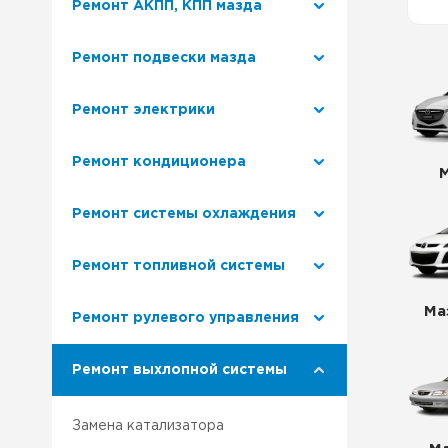
Ремонт АКПП, КПП мазда
Ремонт Лексус
Наш 
Ремонт подвески мазда
Ремонт Митсубиси
Клуб
Ремонт электрики
Ремонт Сузуки
Ремо
Ремонт кондиционера
Наша
Ремонт системы охлаждения
Сер
Ремонт топливной системы
Ма
Ремонт рулевого управления
Ремонт выхлопной системы
Замена катализатора