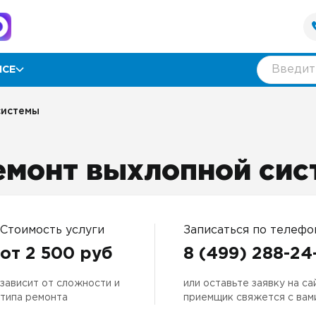
ИСЕ
рамма лояльности
системы
ии
емонт выхлопной си
ывы
нтия
Стоимость услуги
Записаться по телефо
от 2 500 руб
8 (499) 288-24
зависит от сложности и
или оставьте заявку на са
оративным клиентам
типа ремонта
приемщик свяжется с вам