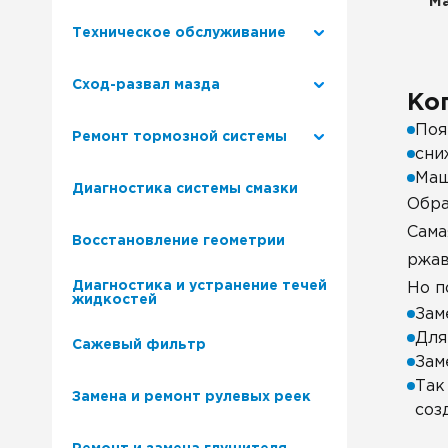
Ма
Техническое обслуживание
Сход-развал мазда
Ко
Поя
Ремонт тормозной системы
сни
Маш
Диагностика системы смазки
Обра
Сама
Восстановление геометрии
ржав
Диагностика и устранение течей
Но п
жидкостей
Зам
Для
Сажевый фильтр
Зам
Так
Замена и ремонт рулевых реек
соз