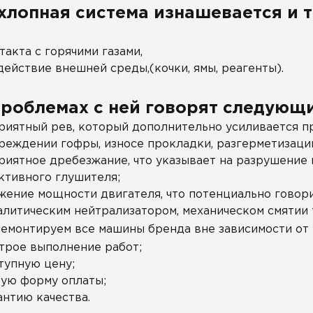
хлопная система изнашевается и т
такта с горячими газами,
действие внешней среды,(кочки, ямы, реагенты).
проблемах с ней говорят следующи
риятный рев, который дополнительно усиливается при
реждении гофры, износе прокладки, разгерметизаци
риятное дребезжание, что указывает на разрушение
ктивного глушителя;
жение мощности двигателя, что потенциально говори
алитическим нейтрализатором, механическом смятии 
емонтируем все машины бренда вне зависимости от г
трое выполнение работ;
тупную цену;
ую форму оплаты;
антию качества.