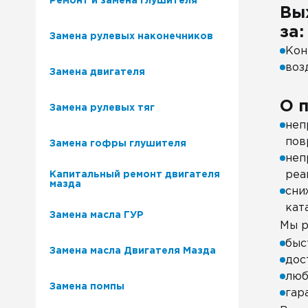
Ремонт и замена глушителя
Вы
за:
Замена рулевых наконечников
Кон
воз
Замена двигателя
О 
Замена рулевых тяг
неп
пов
Замена гофры глушителя
неп
реа
Капитальный ремонт двигателя
мазда
сни
кат
Замена масла ГУР
Мы р
быс
Замена масла Двигателя Мазда
дос
люб
Замена помпы
гар