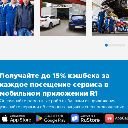
Получайте до 15% кэшбека за
каждое посещение сервиса в
мобильном приложении R1
Оплачивайте ремонтные работы баллами из приложения,
узнавайте первыми об сезонных акциях и спецпредложениях