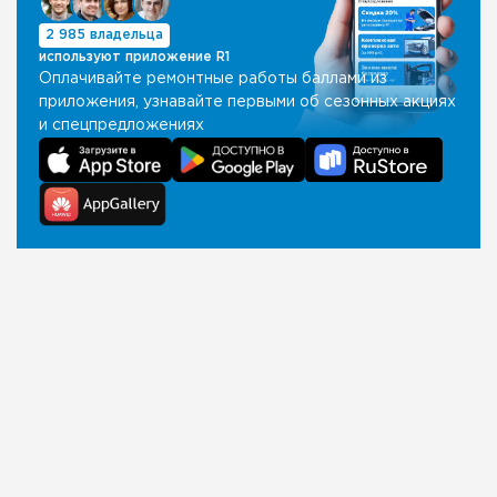
2 985 владельца
используют приложение R1
Оплачивайте ремонтные работы баллами из
приложения, узнавайте первыми об сезонных акциях
и спецпредложениях