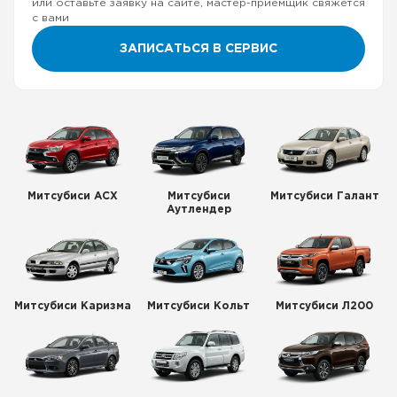
или оставьте заявку на сайте, мастер-приемщик свяжется
с вами
ЗАПИСАТЬСЯ В СЕРВИС
Митсубиси АСХ
Митсубиси
Митсубиси Галант
Аутлендер
Митсубиси Каризма
Митсубиси Кольт
Митсубиси Л200