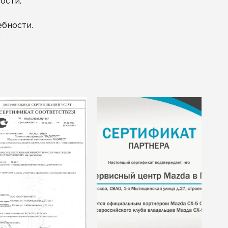
ости.
бности.
я