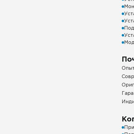
Мон
Уст
Уст
Под
Уст
Мод
По
Опыт
Совр
Ориг
Гара
Инди
Ко
При