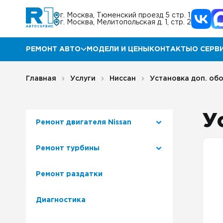
г. Москва, Тюменский проезд 5 стр. 1
г. Москва, Мелитопольская д. 1, стр. 2
РЕМОНТ АВТО
МОДЕЛИ И ЦЕНЫ
КОНТАКТЫ
О СЕРВ
Ремонт Мазда
Прог
Главная
Услуги
Ниссан
Установка доп. об
Ремонт КИА
Акц
У
Ремонт двигателя Nissan
Ремонт Хендай
Отз
Ремонт турбины
Ремонт Ниссан
Гара
Ремонт раздатки
Ремонт Инфинити
Блог
Диагностика
Ремонт Тойота
Корп