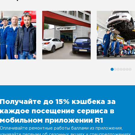
Получайте до 15% кэшбека за
каждое посещение сервиса в
мобильном приложении R1
Оплачивайте ремонтные работы баллами из приложения,
узнавайте первыми об сезонных акциях и спецпредложениях