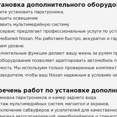
тановка дополнительного оборудов
ите установить парктроники,
чшить освещение
авить мультимедийную систему
сервис предлагает профессиональные услуги по ус
мобилей Nissan. Мы работаем быстро, аккуратно и га
ем уровне.
лнительные функции делают вашу жизнь за рулем пр
 оборудования позволяет адаптировать автомобиль 
мость. Мы используем только проверенные комплек
зводителя, чтобы ваш Nissan надежным в условиях н
речень работ по установке допол
ановка парктроников и камер заднего вида.
таж мультимедийных систем, магнитол и экранов.
ключение сабвуферов и усилителей для качественно
ановка автосигнализаций, иммобилайзеров и трекеро