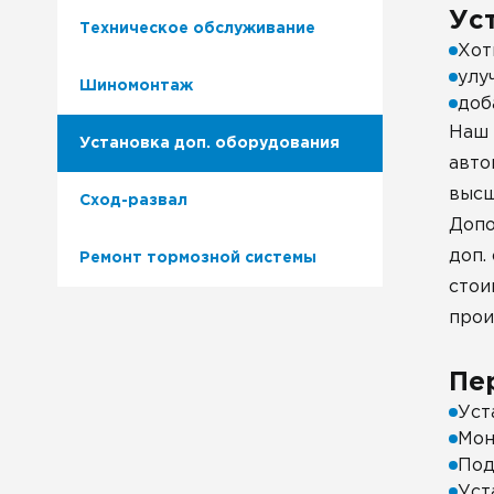
Ус
Техническое обслуживание
Хот
улу
Шиномонтаж
доб
Наш 
Установка доп. оборудования
авто
высш
Сход-развал
Допо
доп.
Ремонт тормозной системы
стои
прои
Пе
Уст
Мон
Под
Уст