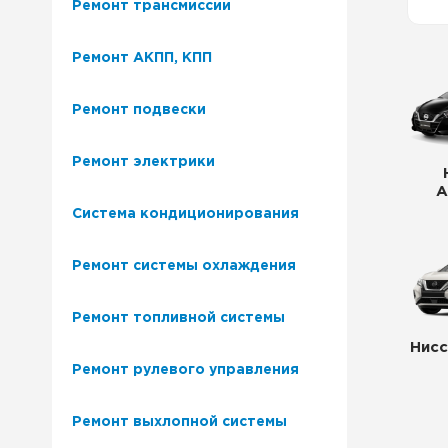
Ремонт трансмиссии
Ремонт Лексус
Наш 
Ремонт АКПП, КПП
Ремонт Митсубиси
Клуб
Ремонт подвески
Ремонт Сузуки
Ремо
Ремонт электрики
Наша
А
Система кондиционирования
Сер
Ремонт системы охлаждения
Ремонт топливной системы
Нисс
Ремонт рулевого управления
Ремонт выхлопной системы