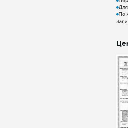
Пер
Для
По 
Запи
Це