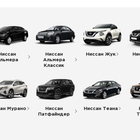
автосервис мазда
ный сервис мазда
нт мазда в москве
Ниссан
Ниссан
Ниссан Жук
Ни
 команда
льмера
Альмера
Классик
тификаты
ан Мурано
Ниссан
Ниссан Теана
Патфайндер
Т