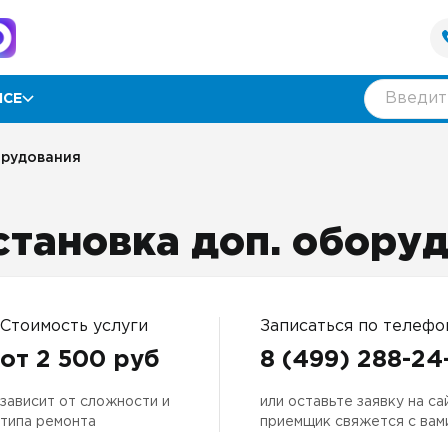
ИСЕ
рамма лояльности
орудования
ии
становка доп. обору
ывы
нтия
Стоимость услуги
Записаться по телефо
от 2 500 руб
8 (499) 288-24
зависит от сложности и
или оставьте заявку на са
оративным клиентам
типа ремонта
приемщик свяжется с вам