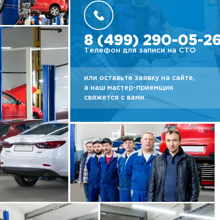
Ремонт Лексус
Наш 
Ремонт Митсубиси
Клуб
8 (499) 290-05-2
Телефон для записи на СТО
Ремонт Сузуки
Ремо
или оставьте заявку на сайте,
Наша
а наш мастер-приемщик
свяжется с вами.
Сер