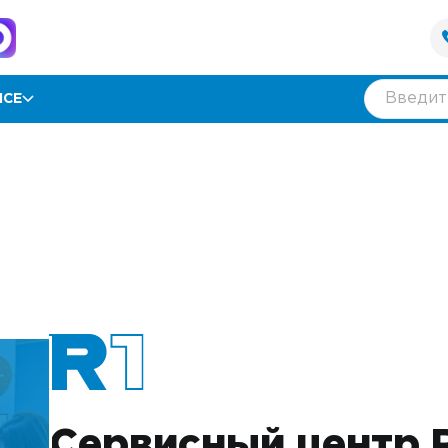
ИСЕ
рамма лояльности
ии
ывы
нтия
оративным клиентам
Сервисный центр 