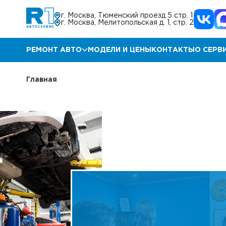
г. Москва, Тюменский проезд 5 стр. 1
г. Москва, Мелитопольская д. 1, стр. 2
РЕМОНТ АВТО
МОДЕЛИ И ЦЕНЫ
КОНТАКТЫ
О СЕРВ
Ремонт Мазда
Прог
Главная
Ремонт КИА
Акц
Ремонт Хендай
Отз
Ремонт Ниссан
Гара
Ремонт Инфинити
Блог
Ремонт Тойота
Корп