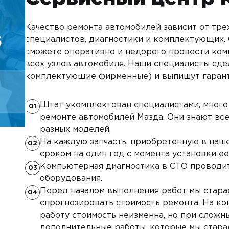
автосервис мазда
Качество ремонта автомобилей зависит от тре
ный сервис мазда
6
специалистов, диагностики и комплектующих.
сможете оперативно и недорого провести ко
всех узлов автомобиля. Наши специалисты сде
нт мазда в москве
комплектующие фирменные) и выпишут гарант
 команда
Штат укомплектован специалистами, мног
01
ремонте автомобилей Мазда. Они знают вс
тификаты
разных моделей.
На каждую запчасть, приобретенную в наше
02
сроком на один год с момента установки ее 
Компьютерная диагностика в СТО проводи
03
оборудования.
Перед началом выполнения работ мы стара
04
спрогнозировать стоимость ремонта. На ко
работу стоимость неизменна, но при сложн
дополнительные работы, которые мы стараем