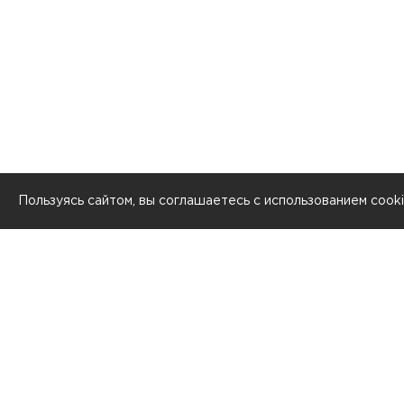
Пользуясь сайтом, вы соглашаетесь с использованием
cook
КИА
К5
Оптим
8 (499) 290-05-26
Сорен
Телефон
Спорт
Ежедневно с 9:00 до 21:00
Все м