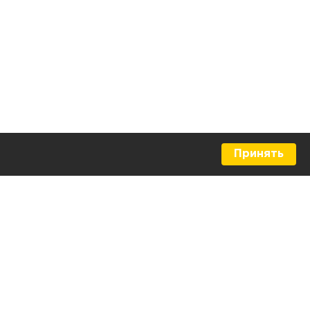
Принять
НИТИ
ХЕНДАЙ
Санта Фе
Соната
Туксон
Элантра
модели
Все модели