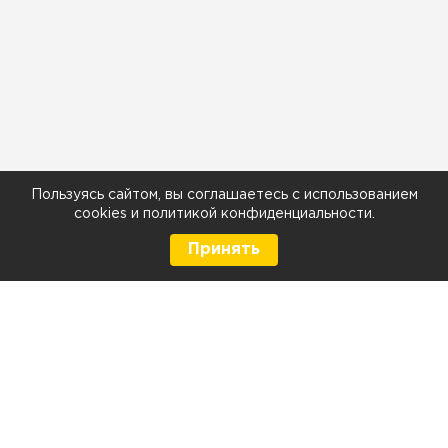
Пользуясь сайтом, вы соглашаетесь с использованием
cookies
и
политикой конфиденциальности
.
Принять
8 (499) 290-05-26
Телефон
Ежедневно с 9:00 до 21:00