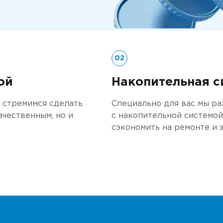
автосервис мазда
ный сервис мазда
02
нт мазда в москве
ой
Накопительная с
 команда
и стремимся сделать
Специально для вас мы р
чественным, но и
тификаты
с накопительной системой
сэкономить на ремонте и з