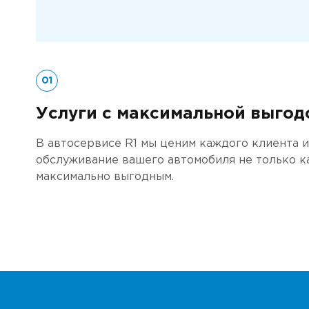
Ремонт Лексус
Наш 
Ремонт Митсубиси
Клуб
01
Ремонт Сузуки
Ремо
Услуги с максимальной выгод
Наша
В автосервисе R1 мы ценим каждого клиента 
обслуживание вашего автомобиля не только ка
Сер
максимально выгодным.