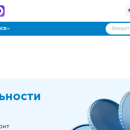
ИСЕ
рамма лояльности
ии
ывы
нтия
ьности
оративным клиентам
онт