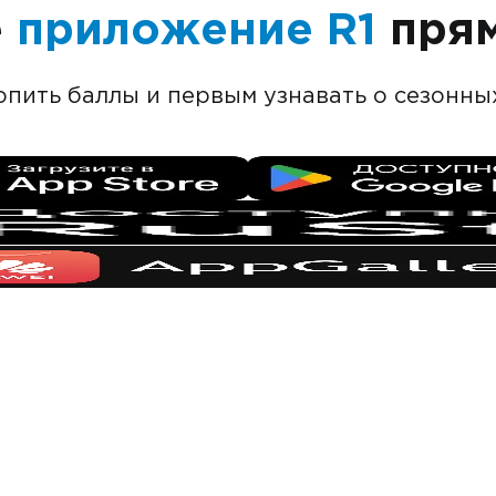
е
приложение R1
прям
опить баллы и первым узнавать о сезонн