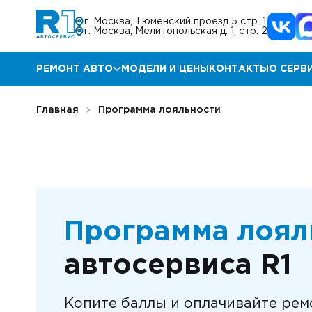
г. Москва, Тюменский проезд 5 стр. 1
г. Москва, Мелитопольская д. 1, стр. 2
РЕМОНТ АВТО
МОДЕЛИ И ЦЕНЫ
КОНТАКТЫ
О СЕРВ
Ремонт Мазда
Прог
Главная
Программа лояльности
Ремонт КИА
Акц
Ремонт Хендай
Отз
Ремонт Ниссан
Гара
Программа лоял
Ремонт Инфинити
Блог
автосервиса R1
Ремонт Тойота
Корп
Копите баллы и оплачивайте рем