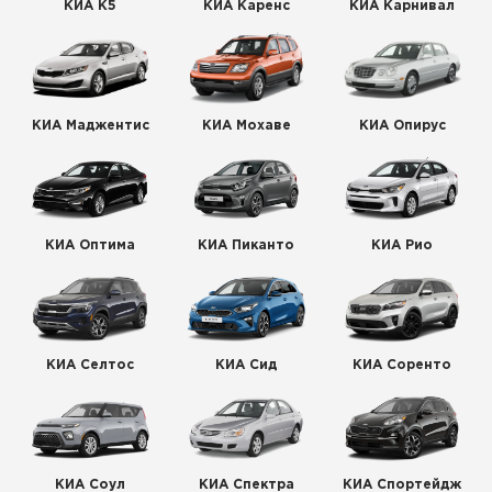
КИА К5
КИА Каренс
КИА Карнивал
КИА Маджентис
КИА Мохаве
КИА Опирус
КИА Оптима
КИА Пиканто
КИА Рио
КИА Селтос
КИА Сид
КИА Соренто
КИА Соул
КИА Спектра
КИА Спортейдж