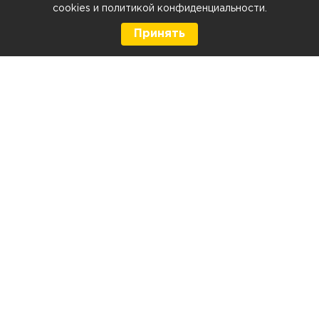
cookies
и
политикой конфиденциальности
.
Принять
8 (499) 290-05-26
Телефон
Ежедневно с 9:00 до 21:00
г. Москва, Тюменский проезд 5 стр. 1
г. Москва, Мелитопольская д. 1, стр. 2
Контакты и схема проезда
Напишите нам:
Политика конфиденциальности
Политика в отношении использования файлов cookies
Согласие на обработку персональных данных