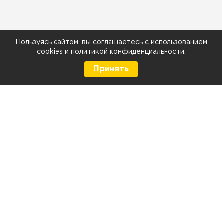
Пользуясь сайтом, вы соглашаетесь с использованием
cookies
и
политикой конфиденциальности
.
Принять
8 (499) 290-05-26
Телефон
Ежедневно с 9:00 до 21:00
г. Москва, Тюменский проезд 5 стр. 1
г. Москва, Мелитопольская д. 1, стр. 2
Контакты и схема проезда
Напишите нам: