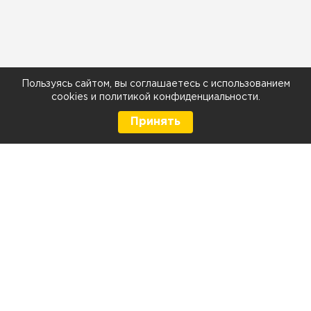
Пользуясь сайтом, вы соглашаетесь с использованием
cookies
и
политикой конфиденциальности
.
Принять
8 (499) 290-05-26
Телефон
Ежедневно с 9:00 до 21:00
г. Москва, Тюменский проезд 5 стр. 1
г. Москва, Мелитопольская д. 1, стр. 2