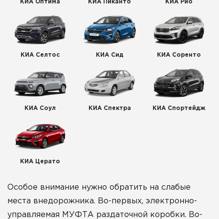
КИА Оптима
КИА Пиканто
КИА Рио
КИА Селтос
КИА Сид
КИА Соренто
КИА Соул
КИА Спектра
КИА Спортейдж
КИА Церато
Особое внимание нужно обратить на слабые
места внедорожника. Во-первых, электронно-
управляемая МУФТА раздаточной коробки. Во-