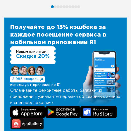
Получайте до 15% кэшбека за
каждое посещение сервиса в
мобильном приложении R1
Новым клиентам:
Скидка 20%
2 985 владельца
используют приложение R1
Оплачивайте ремонтные работы баллами из
приложения, узнавайте первыми об сезонных акциях
и спецпредложениях