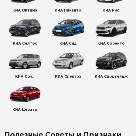
КИА Оптима
КИА Пиканто
КИА Рио
КИА Селтос
КИА Сид
КИА Соренто
КИА Соул
КИА Спектра
КИА Спортейдж
КИА Церато
Полезные Советы и Признаки