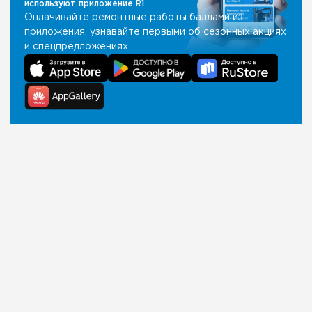
используют приложение R1
Оплачивайте ремонтные работы баллами из
приложения, узнавайте первыми об сезонных акциях
и спецпредложениях