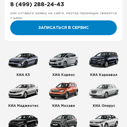
8 (499) 288-24-43
или оставьте заявку на сайте, мастер-приемщик свяжется
с вами
ЗАПИСАТЬСЯ В СЕРВИС
КИА К5
КИА Каренс
КИА Карнивал
КИА Маджентис
КИА Мохаве
КИА Опирус