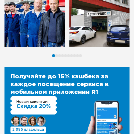
Получайте до 15% кэшбека за
каждое посещение сервиса в
мобильном приложении R1
Новым клиентам:
Скидка 20%
2 985 владельца