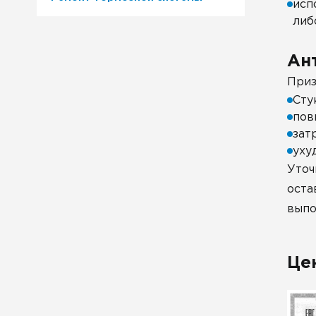
исп
либ
Ан
Приз
Сту
пов
зат
уху
Уточ
оста
выпо
Це