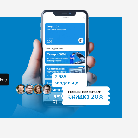
2 985
владельца
используют
Новым клиентам:
приложение
Скидка 20%
R1