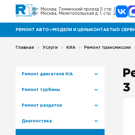
г. Москва, Тюменский проезд 5 стр. 1
г. Москва, Мелитопольская д. 1, стр. 2
РЕМОНТ АВТО
МОДЕЛИ И ЦЕНЫ
КОНТАКТЫ
О СЕРВ
Ремонт Мазда
Прог
Главная
Услуги
КИА
Ремонт трансмиссии
Ремонт КИА
Акц
Р
Ремонт двигателя КIA
Ремонт Хендай
Отз
3
Ремонт турбины
Ремонт Ниссан
Гара
Ремонт раздатки
Ремонт Инфинити
Блог
Диагностика
Ремонт Тойота
Корп