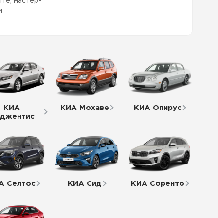
йте, мастер-
и
КИА
КИА Мохаве
КИА Опирус
джентис
А Селтос
КИА Сид
КИА Соренто