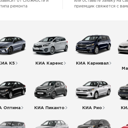
зависит от сложности и
или оставьте заявку на са
автосервис мазда
типа ремонта
приемщик свяжется с вам
ный сервис мазда
нт мазда в москве
 команда
КИА К5
КИА Каренс
КИА Карнивал
тификаты
Ма
А Оптима
КИА Пиканто
КИА Рио
КИ