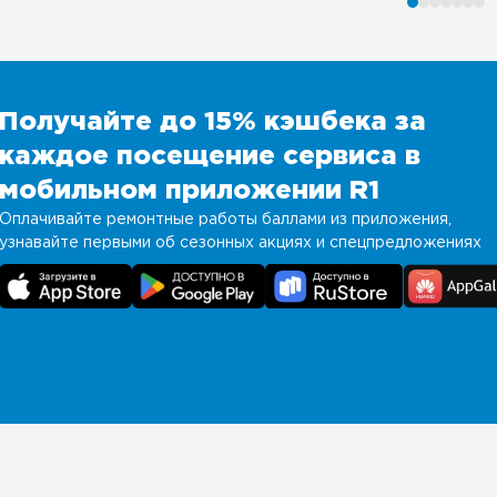
Получайте до 15% кэшбека за
каждое посещение сервиса в
мобильном приложении R1
Оплачивайте ремонтные работы баллами из приложения,
узнавайте первыми об сезонных акциях и спецпредложениях