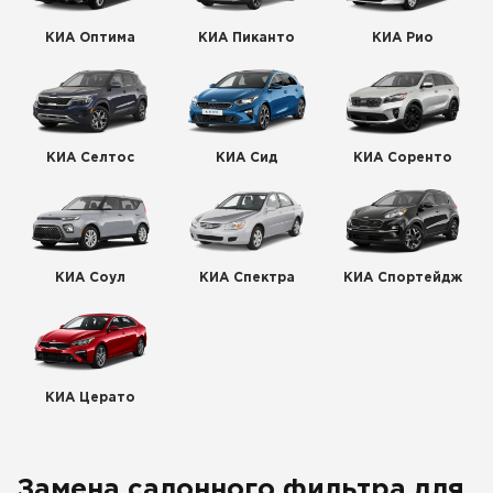
КИА Оптима
КИА Пиканто
КИА Рио
КИА Селтос
КИА Сид
КИА Соренто
КИА Соул
КИА Спектра
КИА Спортейдж
КИА Церато
Замена салонного фильтра для