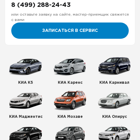
8 (499) 288-24-43
или оставьте заявку на сайте, мастер-приемщик свяжется
с вами
ЗАПИСАТЬСЯ В СЕРВИС
КИА К5
КИА Каренс
КИА Карнивал
КИА Маджентис
КИА Мохаве
КИА Опирус