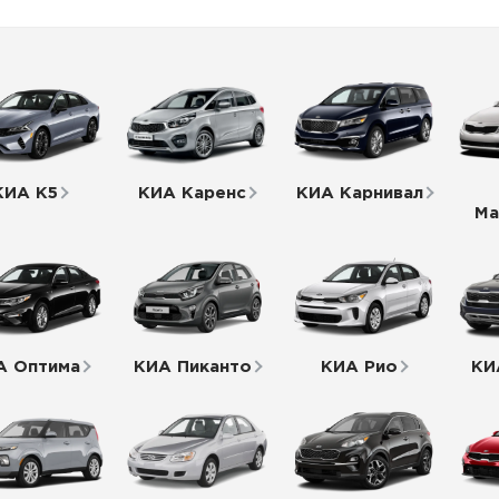
автосервис мазда
ный сервис мазда
нт мазда в москве
КИА К5
КИА Каренс
КИА Карнивал
 команда
Ма
тификаты
А Оптима
КИА Пиканто
КИА Рио
КИ