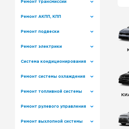
Ремонт трансмиссии
Ремонт Лексус
Наш 
Ремонт АКПП, КПП
Ремонт Митсубиси
Клуб
Ремонт подвески
Ремонт Сузуки
Ремо
Ремонт электрики
Наша
Система кондиционирования
Сер
Ремонт системы охлаждения
Ремонт топливной системы
КИ
Ремонт рулевого управления
Ремонт выхлопной системы