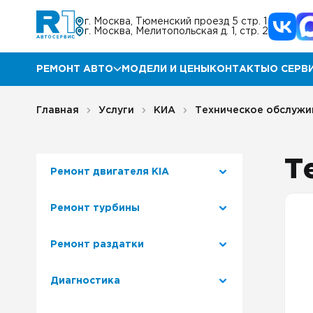
г. Москва, Тюменский проезд 5 стр. 1
г. Москва, Мелитопольская д. 1, стр. 2
РЕМОНТ АВТО
МОДЕЛИ И ЦЕНЫ
КОНТАКТЫ
О СЕРВ
Ремонт Мазда
Прог
Главная
Услуги
КИА
Техническое обслужи
Ремонт КИА
Акц
Т
Ремонт двигателя КIA
Ремонт Хендай
Отз
Ремонт турбины
Ремонт Ниссан
Гара
Ремонт раздатки
Ремонт Инфинити
Блог
Диагностика
Ремонт Тойота
Корп