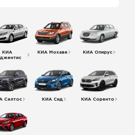
КИА
КИА Мохаве
КИА Опирус
джентис
А Селтос
КИА Сид
КИА Соренто