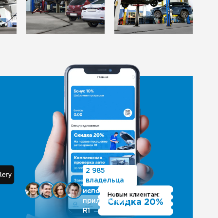
2 985
владельца
используют
Новым клиентам:
приложение
Скидка 20%
R1