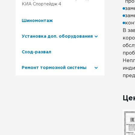
про
КИА Спортейдж 4
зам
зам
Шиномонтаж
кон
В за
Установка доп. оборудования
коро
обсл
Сход-развал
проб
Непл
Ремонт тормозной системы
инди
пред
Це