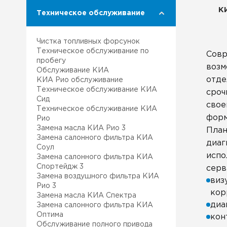
К
Техническое обслуживание
Чистка топливных форсунок
Техническое обслуживание по
Совр
пробегу
возм
Обслуживание КИА
отде
КИА Рио обслуживание
Техническое обслуживание КИА
сроч
Сид
свое
Техническое обслуживание КИА
форм
Рио
Замена масла КИА Рио 3
План
Замена салонного фильтра КИА
диаг
Соул
испо
Замена салонного фильтра КИА
Спортейдж 3
серв
Замена воздушного фильтра КИА
виз
Рио 3
кор
Замена масла КИА Спектра
диа
Замена салонного фильтра КИА
Оптима
кон
Обслуживание полного привода