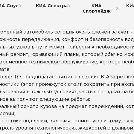
ИА Соул
КИА Спектра
КИА
КИ
Спортейдж
еменный автомобиль сегодня очень сложен за счет 
ожность передвижения, комфорт и безопасность води
льных узлов в пути может привести к необходимости
ный ремонт, срывающий планы, который обычно мож
временное техническое обслуживание, которое нео
ате.
овое ТО предполагает визит на сервис KIA через к
ностики (этот промежуток стоит сократить при эксп
льзовании в тяжелых условиях, частых поездках на б
исе выполняют следующие работы:
уальный осмотр кузова на предмет повреждений, кот
розии;
гностика подвески, включая тормозную систему, рул
троль уровня технологических жидкостей с доливом 