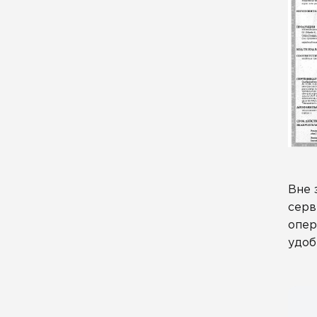
Вне 
серв
опер
удоб