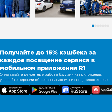
Получайте до 15% кэшбека за
каждое посещение сервиса в
мобильном приложении R1
Оплачивайте ремонтные работы баллами из приложения,
узнавайте первыми об сезонных акциях и спецпредложениях