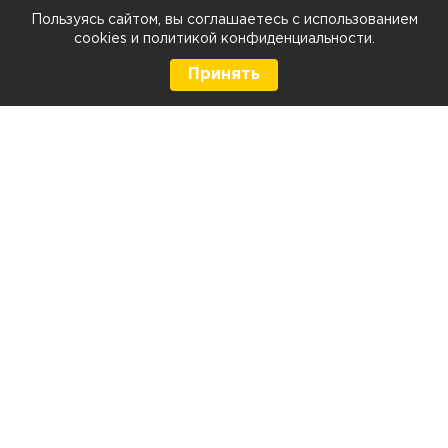
Пользуясь сайтом, вы соглашаетесь с использованием
cookies
и
политикой конфиденциальности
.
Принять
8 (499) 290-05-26
Телефон
Ежедневно с 9:00 до 21:00
г. Москва, Тюменский проезд 5 стр. 1
г. Москва, Мелитопольская д. 1, стр. 2
Контакты и схема проезда
Напишите нам:
Политика конфиденциальности
Политика в отношении использования файлов cookies
Согласие на обработку персональных данных