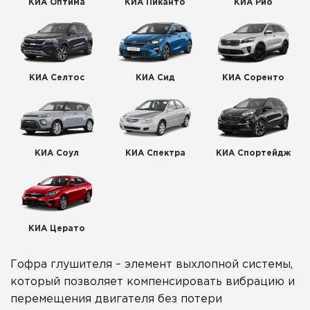
КИА Оптима
КИА Пиканто
КИА Рио
КИА Селтос
КИА Сид
КИА Соренто
КИА Соул
КИА Спектра
КИА Спортейдж
КИА Церато
Гофра глушителя – элемент выхлопной системы,
который позволяет компенсировать вибрацию и
перемещения двигателя без потери