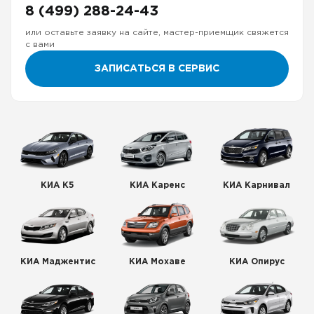
8 (499) 288-24-43
или оставьте заявку на сайте, мастер-приемщик свяжется
с вами
ЗАПИСАТЬСЯ В СЕРВИС
КИА К5
КИА Каренс
КИА Карнивал
КИА Маджентис
КИА Мохаве
КИА Опирус