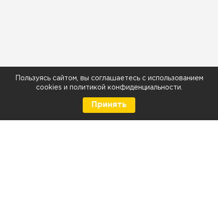
Пользуясь сайтом, вы соглашаетесь с использованием
cookies
и
политикой конфиденциальности
.
Принять
8 (499) 290-05-26
Телефон
Ежедневно с 9:00 до 21:00
г. Москва, Тюменский проезд 5 стр. 1