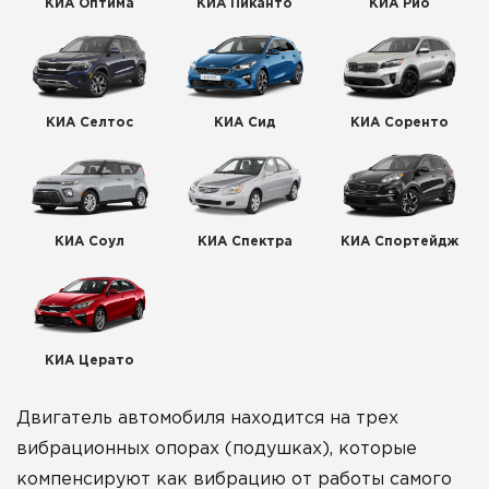
КИА Оптима
КИА Пиканто
КИА Рио
КИА Селтос
КИА Сид
КИА Соренто
КИА Соул
КИА Спектра
КИА Спортейдж
КИА Церато
Двигатель автомобиля находится на трех
вибрационных опорах (подушках), которые
компенсируют как вибрацию от работы самого