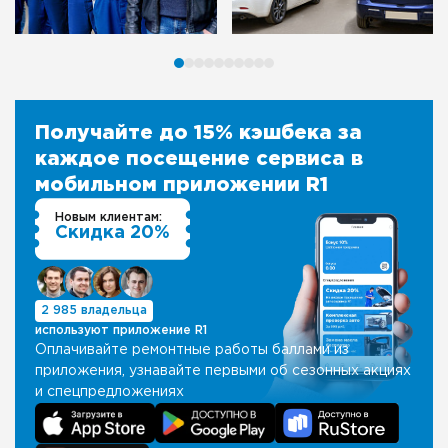
Получайте до 15% кэшбека за
каждое посещение сервиса в
мобильном приложении R1
Новым клиентам:
Скидка 20%
2 985 владельца
используют приложение R1
Оплачивайте ремонтные работы баллами из
приложения, узнавайте первыми об сезонных акциях
и спецпредложениях