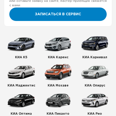
или оставьте заявку на сайте, мастер-приемщик свяжется
с вами
ЗАПИСАТЬСЯ В СЕРВИС
КИА К5
КИА Каренс
КИА Карнивал
КИА Маджентис
КИА Мохаве
КИА Опирус
КИА Оптима
КИА Пиканто
КИА Рио