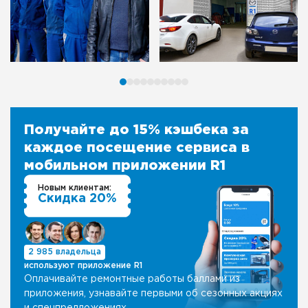
Получайте до 15% кэшбека за
каждое посещение сервиса в
мобильном приложении R1
Новым клиентам:
Скидка 20%
2 985 владельца
используют приложение R1
Оплачивайте ремонтные работы баллами из
приложения, узнавайте первыми об сезонных акциях