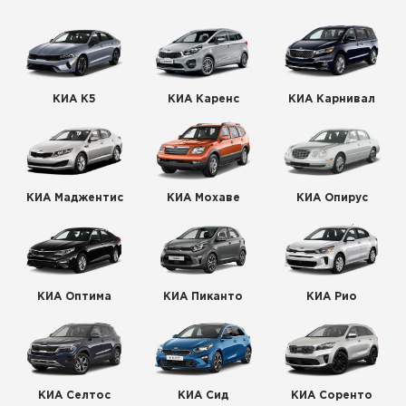
КИА К5
КИА Каренс
КИА Карнивал
КИА Маджентис
КИА Мохаве
КИА Опирус
КИА Оптима
КИА Пиканто
КИА Рио
КИА Селтос
КИА Сид
КИА Соренто