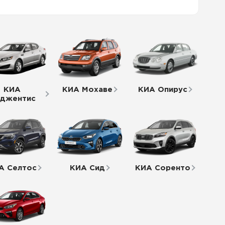
КИА
КИА Мохаве
КИА Опирус
джентис
А Селтос
КИА Сид
КИА Соренто