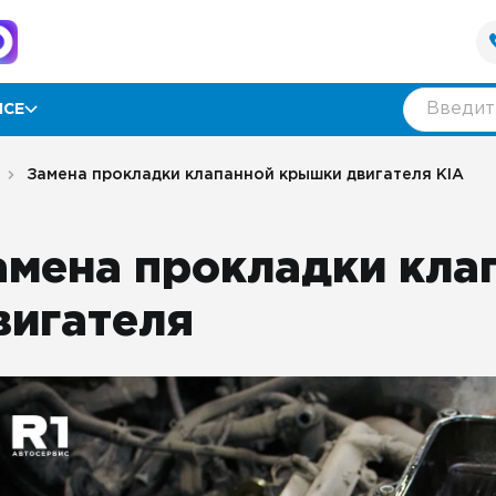
ИСЕ
рамма лояльности
Замена прокладки клапанной крышки двигателя KIA
ии
амена прокладки кла
ывы
вигателя
нтия
оративным клиентам