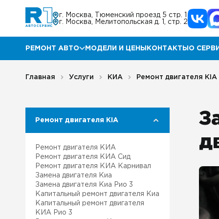
г. Москва, Тюменский проезд 5 стр. 1
г. Москва, Мелитопольская д. 1, стр. 2
РЕМОНТ АВТО
МОДЕЛИ И ЦЕНЫ
КОНТАКТЫ
О СЕРВ
Ремонт Мазда
Прог
Главная
Услуги
КИА
Ремонт двигателя КIA
Ремонт КИА
Акц
З
Ремонт двигателя КIA
Ремонт Хендай
Отз
д
Ремонт двигателя КИА
Ремонт Ниссан
Гара
Ремонт двигателя КИА Сид
Ремонт двигателя КИА Карнивал
Замена двигателя Киа
Ремонт Инфинити
Блог
Замена двигателя Киа Рио 3
Капитальный ремонт двигателя Киа
Ремонт Тойота
Корп
Капитальный ремонт двигателя
КИА Рио 3