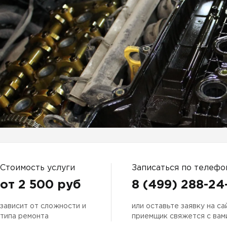
автосервис мазда
ный сервис мазда
нт мазда в москве
 команда
тификаты
Стоимость услуги
Записаться по телефо
от 2 500 руб
8 (499) 288-24
зависит от сложности и
или оставьте заявку на са
типа ремонта
приемщик свяжется с вам