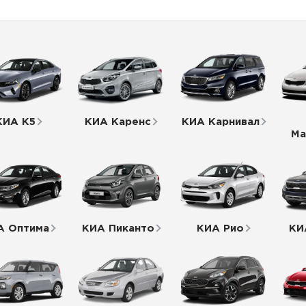
КИА К5
КИА Каренс
КИА Карнивал
Ма
А Оптима
КИА Пиканто
КИА Рио
КИ