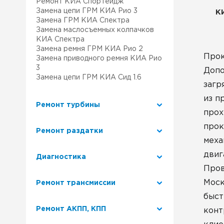
Ремонт КИА Спортейдж
Замена цепи ГРМ КИА Рио 3
К
Замена ГРМ КИА Спектра
Замена маслосъемных колпачков
КИА Спектра
Замена ремня ГРМ КИА Рио 2
Прок
Замена приводного ремня КИА Рио
3
Допо
Замена цепи ГРМ КИА Сид 1.6
загр
из п
Ремонт турбины
прох
прок
Ремонт раздатки
меха
двиг
Диагностика
Пров
Моск
Ремонт трансмиссии
быст
Ремонт АКПП, КПП
конт