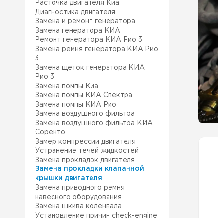
Расточка двигателя Киа
Ремонт Лексус
Наш 
Диагностика двигателя
Замена и ремонт генератора
Замена генератора КИА
Ремонт Митсубиси
Клуб
Ремонт генератора КИА Рио 3
Замена ремня генератора КИА Рио
3
Ремонт Сузуки
Ремо
Замена щеток генератора КИА
Рио 3
Замена помпы Киа
Наша
Замена помпы КИА Спектра
Замена помпы КИА Рио
Сер
Замена воздушного фильтра
Замена воздушного фильтра КИА
Соренто
Замер компрессии двигателя
Устранение течей жидкостей
Замена прокладок двигателя
Замена прокладки клапанной
крышки двигателя
Замена приводного ремня
навесного оборудования
Замена шкива коленвала
Установление причин check-engine