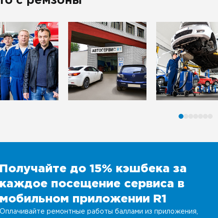
то с ремзоны
Получайте до 15% кэшбека за
каждое посещение сервиса в
мобильном приложении R1
Оплачивайте ремонтные работы баллами из приложения,