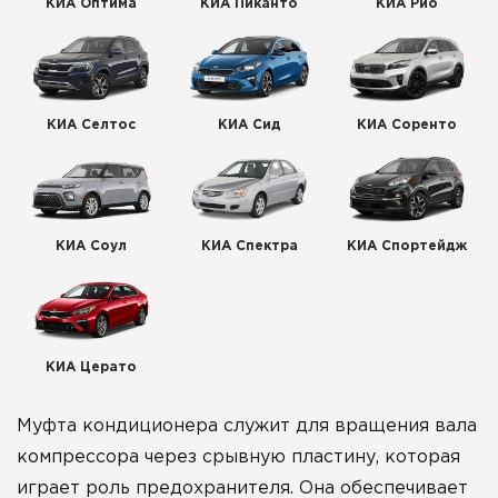
КИА Оптима
КИА Пиканто
КИА Рио
КИА Селтос
КИА Сид
КИА Соренто
КИА Соул
КИА Спектра
КИА Спортейдж
КИА Церато
Муфта кондиционера служит для вращения вала
компрессора через срывную пластину, которая
играет роль предохранителя. Она обеспечивает