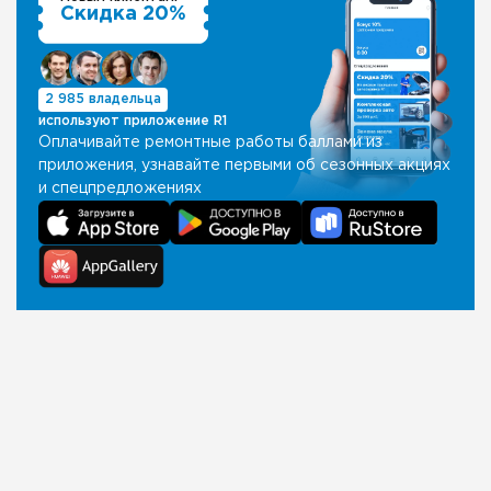
Скидка 20%
2 985 владельца
используют приложение R1
Оплачивайте ремонтные работы баллами из
приложения, узнавайте первыми об сезонных акциях
и спецпредложениях