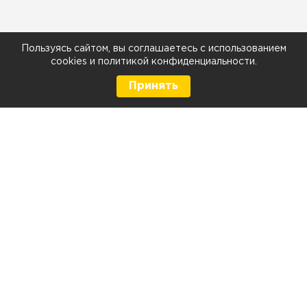
Пользуясь сайтом, вы соглашаетесь с использованием
cookies
и
политикой конфиденциальности
.
Принять
8 (499) 290-05-26
Телефон
Ежедневно с 9:00 до 21:00
г. Москва, Тюменский проезд 5 стр. 1
г. Москва, Мелитопольская д. 1, стр. 2
Контакты и схема проезда
Напишите нам: