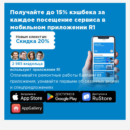
Получайте до 15% кэшбека за
каждое посещение сервиса в
мобильном приложении R1
Новым клиентам:
Скидка 20%
2 985 владельца
используют приложение R1
Оплачивайте ремонтные работы баллами из
приложения, узнавайте первыми об сезонных акциях
и спецпредложениях