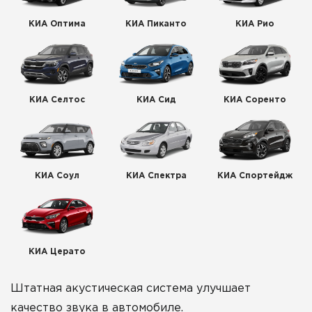
КИА Оптима
КИА Пиканто
КИА Рио
КИА Селтос
КИА Сид
КИА Соренто
КИА Соул
КИА Спектра
КИА Спортейдж
КИА Церато
Штатная акустическая система улучшает
качество звука в автомобиле.