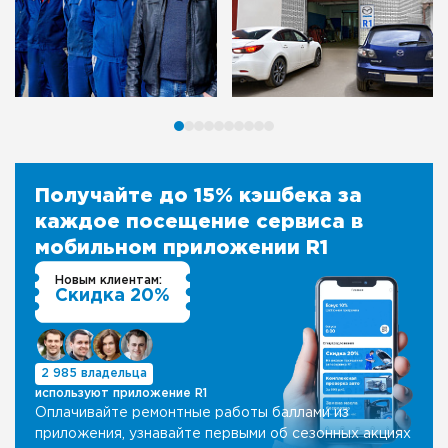
Получайте до 15% кэшбека за
каждое посещение сервиса в
мобильном приложении R1
Новым клиентам:
Скидка 20%
2 985 владельца
используют приложение R1
Оплачивайте ремонтные работы баллами из
приложения, узнавайте первыми об сезонных акциях