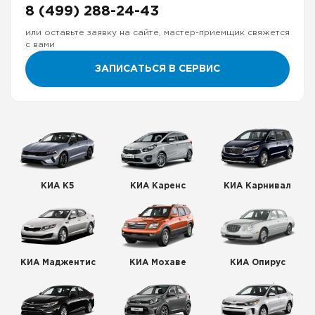
8 (499) 288-24-43
или оставьте заявку на сайте, мастер-приемщик свяжется
с вами
ЗАПИСАТЬСЯ В СЕРВИС
КИА К5
КИА Каренс
КИА Карнивал
КИА Маджентис
КИА Мохаве
КИА Опирус