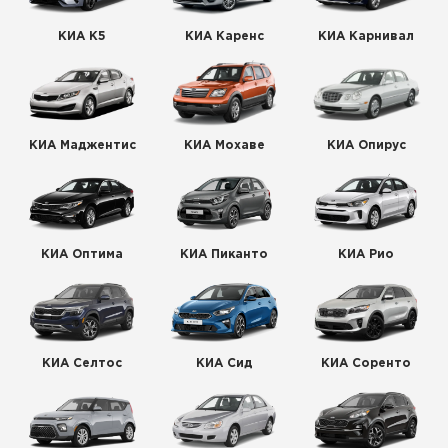
КИА К5
КИА Каренс
КИА Карнивал
КИА Маджентис
КИА Мохаве
КИА Опирус
КИА Оптима
КИА Пиканто
КИА Рио
КИА Селтос
КИА Сид
КИА Соренто