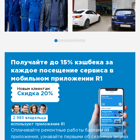
Получайте до 15% кэшбека за
каждое посещение сервиса в
мобильном приложении R1
Новым клиентам:
Скидка 20%
2 985 владельца
используют приложение R1
Оплачивайте ремонтные работы баллами из
приложения, узнавайте первыми об сезонных акциях