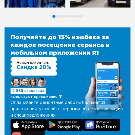
Получайте до 15% кэшбека за
каждое посещение сервиса в
мобильном приложении R1
Новым клиентам:
Скидка 20%
2 985 владельца
используют приложение R1
Оплачивайте ремонтные работы баллами из
приложения, узнавайте первыми об сезонных акциях
и спецпредложениях