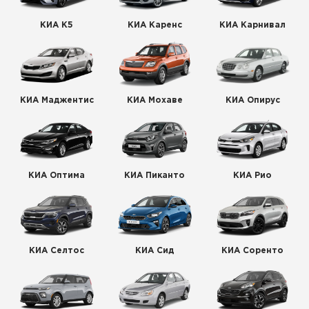
КИА К5
КИА Каренс
КИА Карнивал
КИА Маджентис
КИА Мохаве
КИА Опирус
КИА Оптима
КИА Пиканто
КИА Рио
КИА Селтос
КИА Сид
КИА Соренто