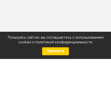
Пользуясь сайтом, вы соглашаетесь с использованием
cookies
и
политикой конфиденциальности
.
Принять
8 (499) 290-05-26
Телефон
Ежедневно с 9:00 до 21:00
г. Москва, Тюменский проезд 5 стр. 1
г. Москва, Мелитопольская д. 1, стр. 2