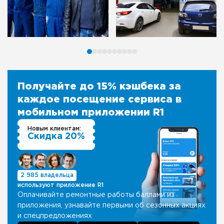
Получайте до 15% кэшбека за
каждое посещение сервиса в
мобильном приложении R1
Новым клиентам:
Скидка 20%
2 985 владельца
используют приложение R1
Оплачивайте ремонтные работы баллами из
приложения, узнавайте первыми об сезонных акциях
и спецпредложениях