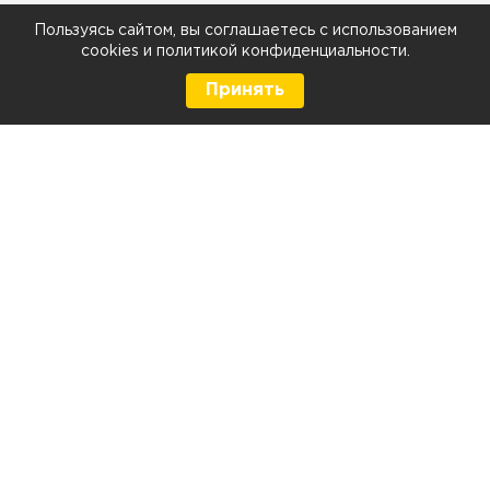
Пользуясь сайтом, вы соглашаетесь с использованием
cookies
и
политикой конфиденциальности
.
Принять
8 (499) 290-05-26
Телефон
Ежедневно с 9:00 до 21:00
г. Москва, Тюменский проезд 5 стр. 1
г. Москва, Мелитопольская д. 1, стр. 2
Контакты и схема проезда
Напишите нам:
Политика конфиденциальности
Политика в отношении использования файлов cookies
Согласие на обработку персональных данных