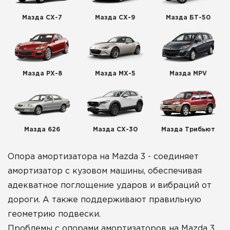
Мазда СХ-7
Мазда СХ-9
Мазда БТ-50
Мазда РХ-8
Мазда МХ-5
Мазда MPV
Мазда 626
Мазда СХ-30
Мазда Трибьют
Опора амортизатора на Mazda 3 - соединяет
амортизатор с кузовом машины, обеспечивая
адекватное поглощение ударов и вибраций от
дороги. А также поддерживают правильную
геометрию подвески.
Проблемы с опорами амортизаторов на Mazda 3