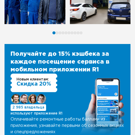
Получайте до 15% кэшбека за
каждое посещение сервиса в
мобильном приложении R1
Новым клиентам:
Скидка 20%
2 985 владельца
используют приложение R1
Оплачивайте ремонтные работы баллами из
приложения, узнавайте первыми об сезонных акциях
и спецпредложениях