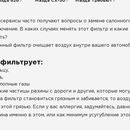
зда 626
Мазда СХ-30
Мазда Трибьют
сервисы часто получают вопросы о замене салонного
ючение. В каких случаях менять этот фильтр и какие
ть?
нный фильтр очищает воздух внутри вашего автомоб
 фильтрует:
ьцу,
ь,
лопные газы
кие частицы резины с дороги и другие, которые могу
а фильтр становиться грязным и забивается, то воз
 этой грязью. Если у вас аллергия, задумайтесь, да
ина именно в этом, или как минимум усугубление это