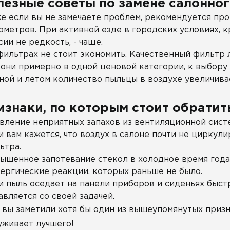
лезные советы по замене салонног
е если вы не замечаете проблем, рекомендуется про
ометров. При активной езде в городских условиях, к
сии не редкость, - чаще.
фильтрах не стоит экономить. Качественный фильтр 
 они примерно в одной ценовой категории, к выбору
ной и летом количество пыльцы в воздухе увеличивае
изнаки, по которым стоит обратить
вление неприятных запахов из вентиляционной сист
и вам кажется, что воздух в салоне почти не циркул
ьтра.
ышенное запотевание стекол в холодное время года
ергические реакции, которых раньше не было.
и пыль оседает на панели приборов и сиденьях быстр
авляется со своей задачей.
 вы заметили хотя бы один из вышеупомянутых призн
уживает лучшего!