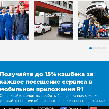
Получайте до 15% кэшбека за
каждое посещение сервиса в
мобильном приложении R1
Оплачивайте ремонтные работы баллами из приложения,
узнавайте первыми об сезонных акциях и спецпредложениях