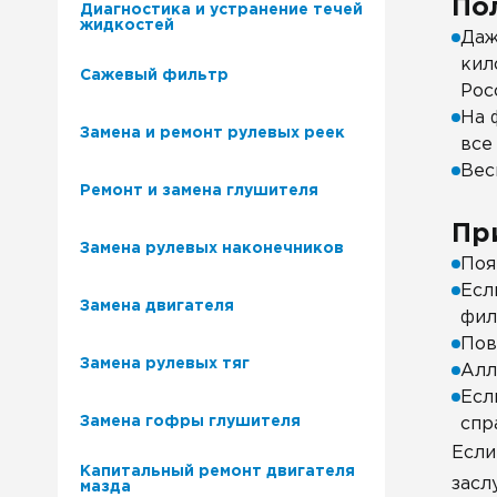
По
Диагностика и устранение течей
жидкостей
Даж
кил
Сажевый фильтр
Рос
На 
Замена и ремонт рулевых реек
все
Вес
Ремонт и замена глушителя
Пр
Замена рулевых наконечников
Поя
Есл
Замена двигателя
фил
Пов
Замена рулевых тяг
Алл
Есл
Замена гофры глушителя
спр
Если
Капитальный ремонт двигателя
засл
мазда