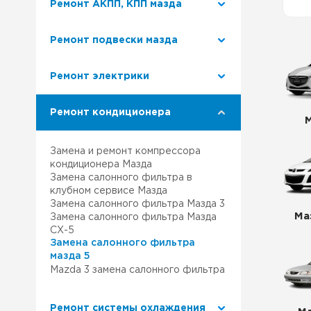
Ремонт АКПП, КПП мазда
Ремонт Лексус
Наш 
Ремонт подвески мазда
Ремонт Митсубиси
Клуб
Ремонт электрики
Ремонт Сузуки
Ремо
Ремонт кондиционера
Наша
Замена и ремонт компрессора
Сер
кондиционера Мазда
Замена салонного фильтра в
клубном сервисе Мазда
Замена салонного фильтра Мазда 3
Ма
Замена салонного фильтра Мазда
СХ-5
Замена салонного фильтра
мазда 5
Мazda 3 замена салонного фильтра
Ремонт системы охлаждения