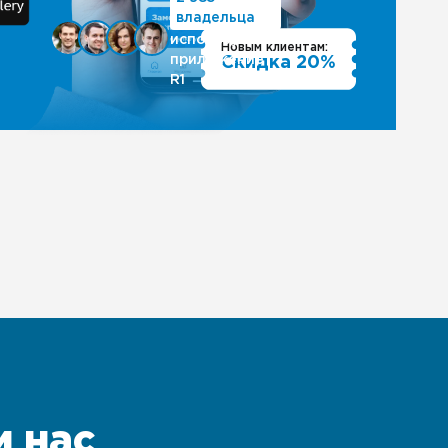
владельца
используют
Новым клиентам:
приложение
Скидка 20%
R1
и нас