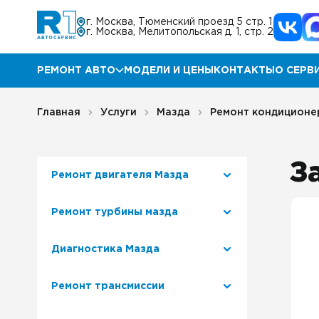
г. Москва, Тюменский проезд 5 стр. 1
г. Москва, Мелитопольская д. 1, стр. 2
РЕМОНТ АВТО
МОДЕЛИ И ЦЕНЫ
КОНТАКТЫ
О СЕРВ
Ремонт Мазда
Прог
Главная
Услуги
Мазда
Ремонт кондиционе
Ремонт КИА
Акц
З
Ремонт двигателя Мазда
Ремонт Хендай
Отз
Ремонт турбины мазда
Ремонт Ниссан
Гара
Диагностика Мазда
Ремонт Инфинити
Блог
Ремонт трансмиссии
Ремонт Тойота
Корп