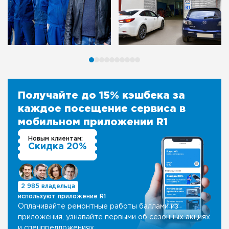
Получайте до 15% кэшбека за
каждое посещение сервиса в
мобильном приложении R1
Новым клиентам:
Скидка 20%
2 985 владельца
используют приложение R1
Оплачивайте ремонтные работы баллами из
приложения, узнавайте первыми об сезонных акциях
и спецпредложениях