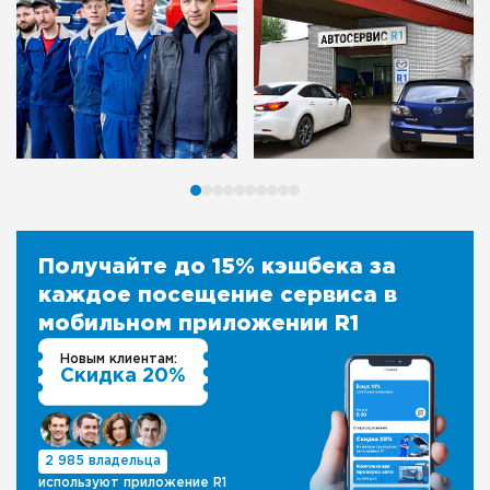
Получайте до 15% кэшбека за
каждое посещение сервиса в
мобильном приложении R1
Новым клиентам:
Скидка 20%
2 985 владельца
используют приложение R1