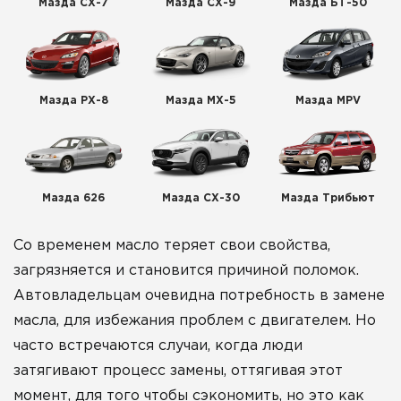
Мазда СХ-7
Мазда СХ-9
Мазда БТ-50
Мазда РХ-8
Мазда МХ-5
Мазда MPV
Мазда 626
Мазда СХ-30
Мазда Трибьют
Со временем масло теряет свои свойства,
загрязняется и становится причиной поломок.
Автовладельцам очевидна потребность в замене
масла, для избежания проблем с двигателем. Но
часто встречаются случаи, когда люди
затягивают процесс замены, оттягивая этот
момент, для того чтобы сэкономить, но это как