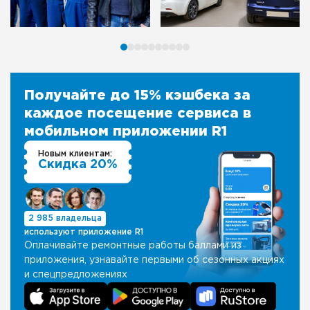
Получайте до 15% кэшбека за
каждое посещение сервиса в
мобильном приложении R1
Новым клиентам:
Скидка 20%
2 985 владельца
используют приложение R1
Оплачивайте ремонтные работы баллами из
приложения, узнавайте первыми об сезонных акциях
и спецпредложениях