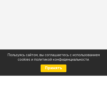
Пользуясь сайтом, вы соглашаетесь с использованием
cookies
и
политикой конфиденциальности
.
Принять
Более 40 000 владельцев авто
выбрали нас