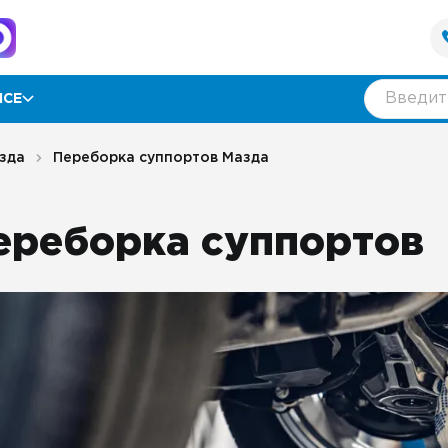
ИСЕ
рамма лояльности
зда
Переборка суппортов Мазда
ии
ереборка суппортов
ывы
нтия
оративным клиентам