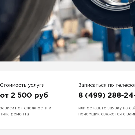
автосервис мазда
ный сервис мазда
нт мазда в москве
 команда
тификаты
Стоимость услуги
Записаться по телефо
от 2 500 руб
8 (499) 288-24
зависит от сложности и
или оставьте заявку на са
типа ремонта
приемщик свяжется с вам