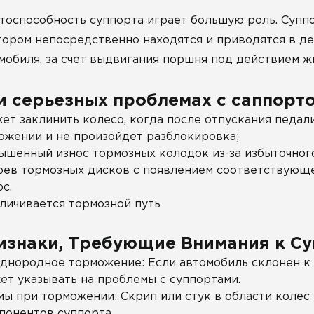
тоспособность суппорта играет большую роль. Супп
тором непосредственно находятся и приводятся в 
мобиля, за счет выдвигания поршня под действием ж
и серьезных проблемах с саппорто
ет заклинить колесо, когда после отпускания педал
ожении и не произойдет разблокировка;
ышенный износ тормозных колодок из-за избыточног
рев тормозных дисков с появлением соответствующе
ос.
личивается тормозной путь
изнаки, Требующие Внимания к С
днородное торможение: Если автомобиль склонен к
ет указывать на проблемы с суппортами.
ы при торможении: Скрип или стук в области колес
понентов суппорта.