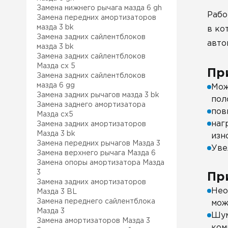
Замена нижнего рычага мазда 6 gh
Рабо
Замена передних амортизаторов
мазда 3 bk
в ко
Замена задних сайлентблоков
авто
мазда 3 bk
Замена задних сайлентблоков
Mазда сх 5
Пр
Замена задних сайлентблоков
мазда 6 gg
Мож
Замена задних рычагов мазда 3 bk
пол
Замена заднего амортизатора
пов
Мазда сх5
наг
Замена задних амортизаторов
Мазда 3 bk
изн
Замена передних рычагов Мазда 3
Уве
Замена верхнего рычага Мазда 6
Замена опоры амортизатора Мазда
3
Пр
Замена задних амортизаторов
Нео
Мазда 3 BL
Замена переднего сайлентблока
мож
Мазда 3
Шум
Замена амортизаторов Мазда 3
ком