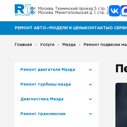
г. Москва, Тюменский проезд 5 стр. 1
г. Москва, Мелитопольская д. 1, стр. 2
РЕМОНТ АВТО
МОДЕЛИ И ЦЕНЫ
КОНТАКТЫ
О СЕРВ
Ремонт Мазда
Прог
Главная
Услуги
Мазда
Ремонт подвески ма
Ремонт КИА
Акц
П
Ремонт двигателя Мазда
Ремонт Хендай
Отз
Ремонт турбины мазда
Ремонт Ниссан
Гара
Диагностика Мазда
Ремонт Инфинити
Блог
Ремонт трансмиссии
Ремонт Тойота
Корп