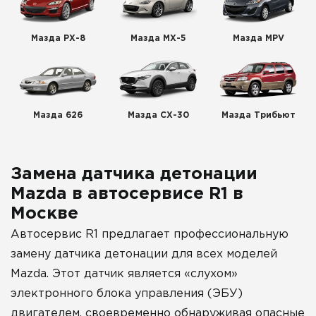
Мазда РХ-8
Мазда МХ-5
Мазда MPV
Мазда 626
Мазда СХ-30
Мазда Трибьют
Замена датчика детонации
Mazda в автосервисе R1 в
Москве
Автосервис R1 предлагает профессиональную
замену датчика детонации для всех моделей
Mazda. Этот датчик является «слухом»
электронного блока управления (ЭБУ)
двигателем, своевременно обнаруживая опасные