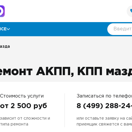
ИСЕ
рамма лояльности
азда
ии
емонт АКПП, КПП маз
ывы
нтия
Стоимость услуги
Записаться по телефо
от 2 500 руб
8 (499) 288-24
зависит от сложности и
или оставьте заявку на са
оративным клиентам
типа ремонта
приемщик свяжется с вам