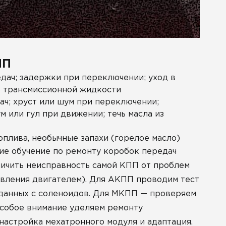
ПП
дач; задержки при переключении; уход в
чь трансмиссионной жидкости
ч; хруст или шум при переключении;
 или гул при движении; течь масла из
плива, необычные запахи (горелое масло)
ие обучение по ремонту коробок передач
личить неисправность самой КПП от проблем
авления двигателем). Для АКПП проводим тест
и данных с соленоидов. Для МКПП — проверяем
Особое внимание уделяем ремонту
 настройка мехатронного модуля и адаптация.