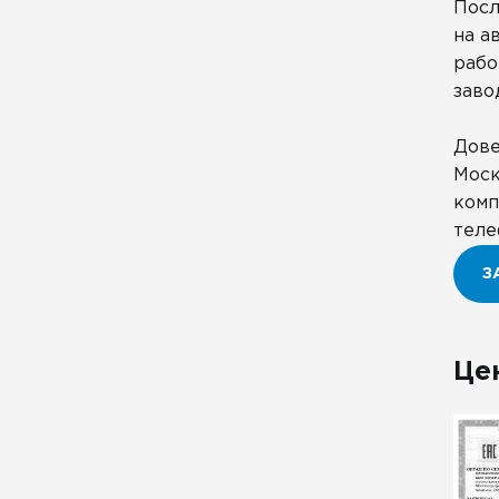
Посл
на а
рабо
заво
Дове
Моск
комп
теле
З
Це