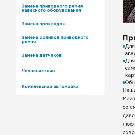
Замена приводного ремня
навесного оборудования
Замена прокладок
Пр
Замена роликов приводного
ремня
Для
ава
Замена датчиков
Для
сам
Чернение шин
кар
Общ
Комплексная автомойка
Наши
Mazd
со с
давл
люфт
совр