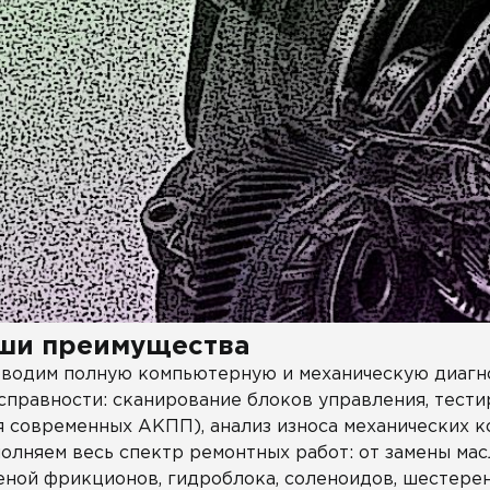
ши преимущества
водим полную компьютерную и механическую диагно
справности: сканирование блоков управления, тест
я современных АКПП), анализ износа механических 
олняем весь спектр ремонтных работ: от замены мас
еной фрикционов, гидроблока, соленоидов, шестерен