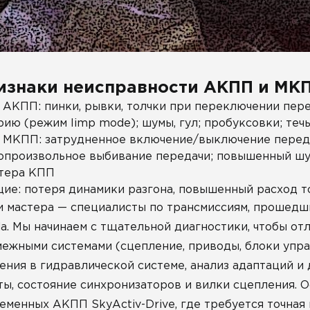
изнаки неисправности АКПП и МК
 АКПП: пинки, рывки, толчки при переключении пере
рию (режим limp mode); шумы, гул; пробуксовки; те
 МКПП: затрудненное включение/выключение переда
опроизвольное выбивание передачи; повышенный шум
тера КПП
ие: потеря динамики разгона, повышенный расход то
 мастера — специалисты по трансмиссиям, прошедш
a. Мы начинаем с тщательной диагностики, чтобы от
межными системами (сцепление, приводы, блоки упр
ения в гидравлической системе, анализ адаптаций 
ы, состояние синхронизаторов и вилки сцепления. 
еменных АКПП SkyActiv-Drive, где требуется точная