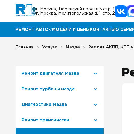
г. Москва, Тюменский проезд 5 стр. 1
г. Москва, Мелитопольская д. 1, стр. 2
РЕМОНТ АВТО
МОДЕЛИ И ЦЕНЫ
КОНТАКТЫ
О СЕРВ
Ремонт Мазда
Прог
Главная
Услуги
Мазда
Ремонт АКПП, КПП м
Ремонт КИА
Акц
Р
Ремонт двигателя Мазда
Ремонт Хендай
Отз
Ремонт турбины мазда
Ремонт Ниссан
Гара
Диагностика Мазда
Ремонт Инфинити
Блог
Ремонт трансмиссии
Ремонт Тойота
Корп