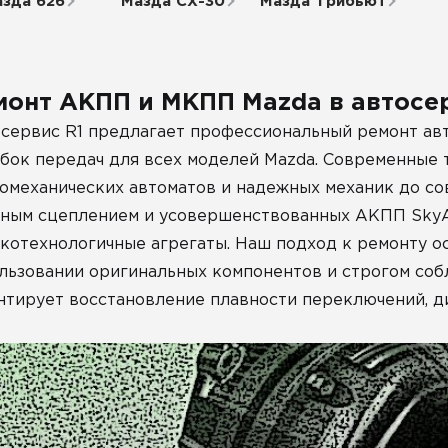
зда 626
Мазда СХ-30
Мазда Трибьют
монт АКПП и МКПП Mazda в автосер
сервис R1 предлагает профессиональный ремонт ав
бок передач для всех моделей Mazda. Современные 
омеханических автоматов и надежных механик до с
ным сцеплением и усовершенствованных АКПП SkyA
котехнологичные агрегаты. Наш подход к ремонту ос
льзовании оригинальных компонентов и строгом соб
нтирует восстановление плавности переключений, д