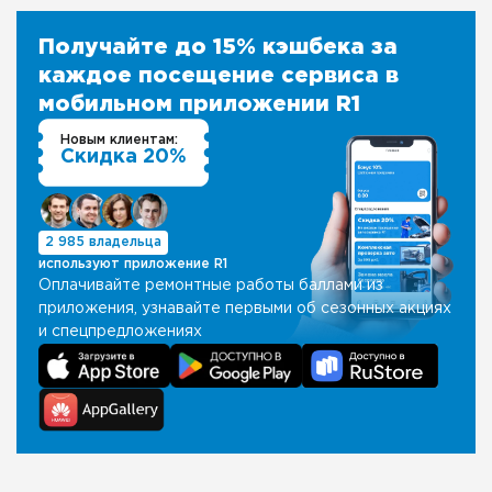
Получайте до 15% кэшбека за
каждое посещение сервиса в
мобильном приложении R1
Новым клиентам:
Скидка 20%
2 985 владельца
используют приложение R1
Оплачивайте ремонтные работы баллами из
приложения, узнавайте первыми об сезонных акциях
и спецпредложениях