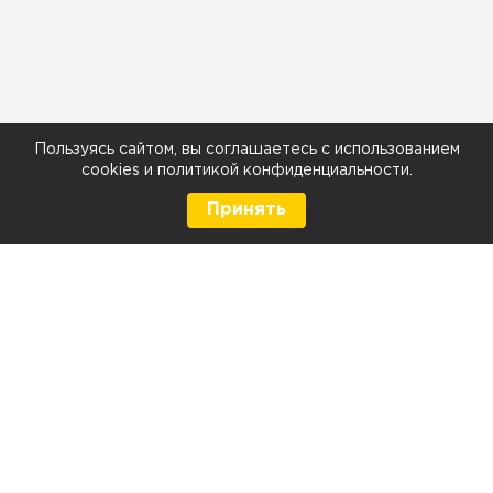
Пользуясь сайтом, вы соглашаетесь с использованием
cookies
и
политикой конфиденциальности
.
Принять
8 (499) 290-05-26
Телефон
Ежедневно с 9:00 до 21:00
г. Москва, Тюменский проезд 5 стр. 1
г. Москва, Мелитопольская д. 1, стр. 2