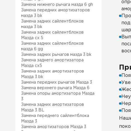
опр
Замена нижнего рычага мазда 6 gh
амо
Замена передних амортизаторов
Про
мазда 3 bk
Замена задних сайлентблоков
под
мазда 3 bk
шар
Замена задних сайлентблоков
Вып
Mазда сх 5
Замена задних сайлентблоков
пос
мазда 6 gg
вос
Замена задних рычагов мазда 3 bk
Замена заднего амортизатора
Мазда сх5
Пр
Замена задних амортизаторов
Поя
Мазда 3 bk
Уве
Замена передних рычагов Мазда 3
Замена верхнего рычага Мазда 6
Жес
Замена опоры амортизатора Мазда
Неу
3
Нер
Замена задних амортизаторов
Мазда 3 BL
Поя
Замена переднего сайлентблока
Наши
Мазда 3
поко
Замена амортизаторов Мазда 3