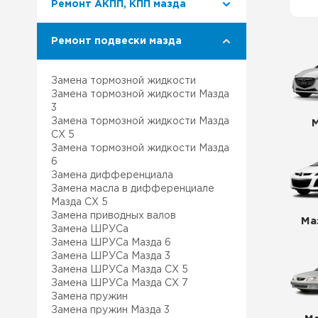
Ремонт АКПП, КПП мазда
Ремонт Лексус
Наш 
Ремонт подвески мазда
Ремонт Митсубиси
Клуб
Замена тормозной жидкости
Ремонт Сузуки
Ремо
Замена тормозной жидкости Мазда
3
Замена тормозной жидкости Мазда
Наша
СХ 5
Замена тормозной жидкости Мазда
6
Сер
Замена дифференциала
Замена масла в дифференциале
Мазда СХ 5
Замена приводных валов
Ма
Замена ШРУСа
Замена ШРУСа Мазда 6
Замена ШРУСа Мазда 3
Замена ШРУСа Мазда СХ 5
Замена ШРУСа Мазда СХ 7
Замена пружин
Замена пружин Мазда 3