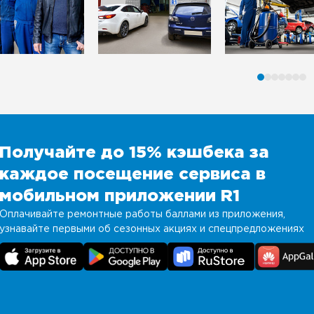
Получайте до 15% кэшбека за
каждое посещение сервиса в
мобильном приложении R1
Оплачивайте ремонтные работы баллами из приложения,
узнавайте первыми об сезонных акциях и спецпредложениях