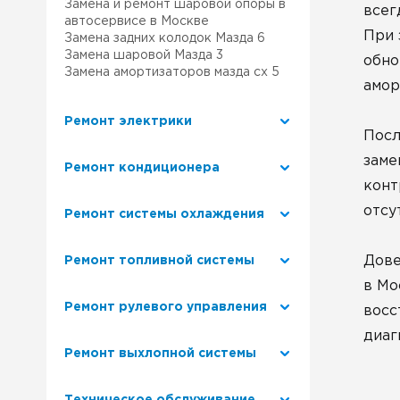
Замена и ремонт шаровой опоры в
всег
автосервисе в Москве
При 
Замена задних колодок Мазда 6
Замена шаровой Мазда 3
обно
Замена амортизаторов мазда сх 5
амор
Ремонт электрики
Посл
заме
Ремонт кондиционера
конт
отсу
Ремонт системы охлаждения
Дове
Ремонт топливной системы
в Мо
Ремонт рулевого управления
восс
диаг
Ремонт выхлопной системы