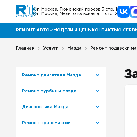
г. Москва, Тюменский проезд 5 стр. 1
г. Москва, Мелитопольская д. 1, стр. 2
РЕМОНТ АВТО
МОДЕЛИ И ЦЕНЫ
КОНТАКТЫ
О СЕРВ
Ремонт Мазда
Прог
Главная
Услуги
Мазда
Ремонт подвески ма
Ремонт КИА
Акц
З
Ремонт двигателя Мазда
Ремонт Хендай
Отз
Ремонт турбины мазда
Ремонт Ниссан
Гара
Диагностика Мазда
Ремонт Инфинити
Блог
Ремонт трансмиссии
Ремонт Тойота
Корп