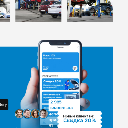
2 985
владельца
используют
Новым клиентам:
приложение
Скидка 20%
R1