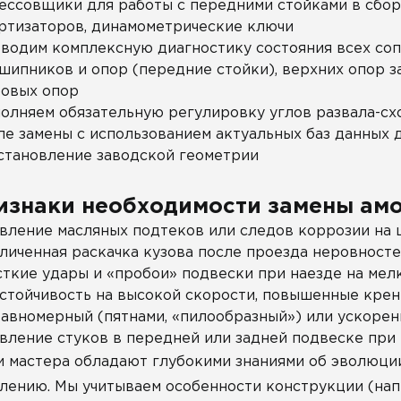
ессовщики для работы с передними стойками в сбор
ртизаторов, динамометрические ключи
водим комплексную диагностику состояния всех соп
шипников и опор (передние стойки), верхних опор з
овых опор
олняем обязательную регулировку углов развала-сх
ле замены с использованием актуальных баз данных 
становление заводской геометрии
изнаки необходимости замены ам
вление масляных подтеков или следов коррозии на 
личенная раскачка кузова после проезда неровносте
ткие удары и «пробои» подвески при наезде на мел
стойчивость на высокой скорости, повышенные крены
авномерный (пятнами, «пилообразный») или ускорен
вление стуков в передней или задней подвеске при
 мастера обладают глубокими знаниями об эволюции
лению. Мы учитываем особенности конструкции (на