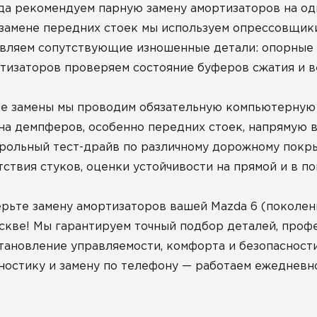
да рекомендуем парную замену амортизаторов на од
замене передних стоек мы используем опрессовщики
вляем сопутствующие изношенные детали: опорные п
тизаторов проверяем состояние буферов сжатия и в
е замены мы проводим обязательную компьютерную р
на демпферов, особенно передних стоек, напрямую в
рольный тест-драйв по различному дорожному покры
тствия стуков, оценки устойчивости на прямой и в по
рьте замену амортизаторов вашей Mazda 6 (поколени
скве! Мы гарантируем точный подбор деталей, проф
тановление управляемости, комфорта и безопасност
ностику и замену по телефону — работаем ежедневно 