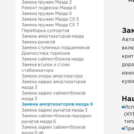
Ма
Замена пружин Мазда 2
Ремонт подвески Мазда 6
Замена пружин Мазда 6
Замена пружин Мазда СХ 5
Замена пружин Мазда СХ 7
За
Переборка суппортов
Замена амортизаторов мазда
Авто
Замена рычагов
вклю
Замена ступичных подшипников
Диагностика тормозов
крит
Замена сайлентблоков мазда
доро
Замена втулок и стоек
стабилизатора
изно
Замена опоры амортизатора
кузо
Замена задних амортизаторов
мазда 3
Замена задних сайлентблоков
На
мазда 3
Замена амортизаторов мазда 6
Исп
Замена задних рычагов мазда 3
(KY
Замена сайлентблоков передних
тип
рычагов мазда 6
Замена задних сайлентблоков
При
мазда 6 gh