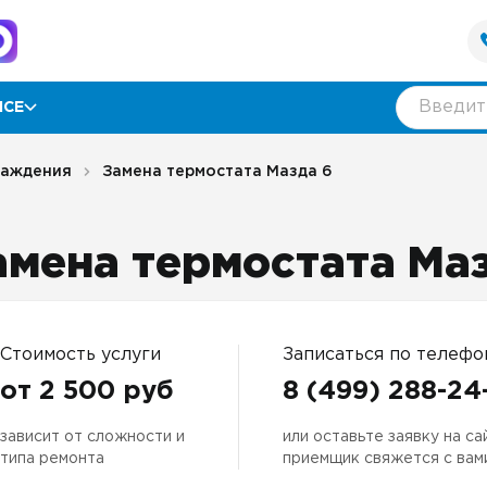
ИСЕ
рамма лояльности
лаждения
Замена термостата Мазда 6
ии
амена термостата Ма
ывы
нтия
Стоимость услуги
Записаться по телефо
от 2 500 руб
8 (499) 288-24
зависит от сложности и
или оставьте заявку на са
оративным клиентам
типа ремонта
приемщик свяжется с вам