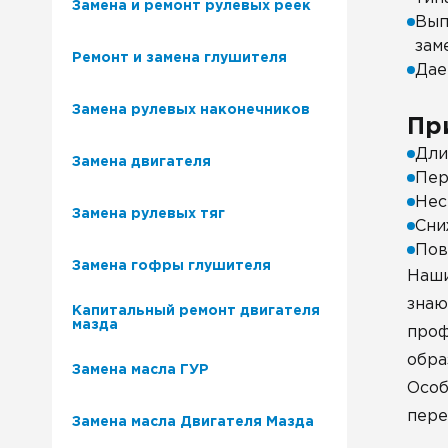
Замена и ремонт рулевых реек
Вып
зам
Ремонт и замена глушителя
Дае
Замена рулевых наконечников
Пр
Дли
Замена двигателя
Пер
Нес
Замена рулевых тяг
Сни
Пов
Замена гофры глушителя
Наши
знаю
Капитальный ремонт двигателя
мазда
проф
обра
Замена масла ГУР
Особ
пере
Замена масла Двигателя Мазда