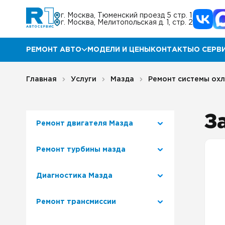
г. Москва, Тюменский проезд 5 стр. 1
г. Москва, Мелитопольская д. 1, стр. 2
РЕМОНТ АВТО
МОДЕЛИ И ЦЕНЫ
КОНТАКТЫ
О СЕРВ
Ремонт Мазда
Прог
Главная
Услуги
Мазда
Ремонт системы ох
Ремонт КИА
Акц
З
Ремонт двигателя Мазда
Ремонт Хендай
Отз
Ремонт турбины мазда
Ремонт Ниссан
Гара
Диагностика Мазда
Ремонт Инфинити
Блог
Ремонт трансмиссии
Ремонт Тойота
Корп