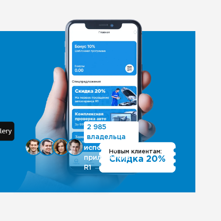
2 985
владельца
используют
Новым клиентам:
приложение
Скидка 20%
R1