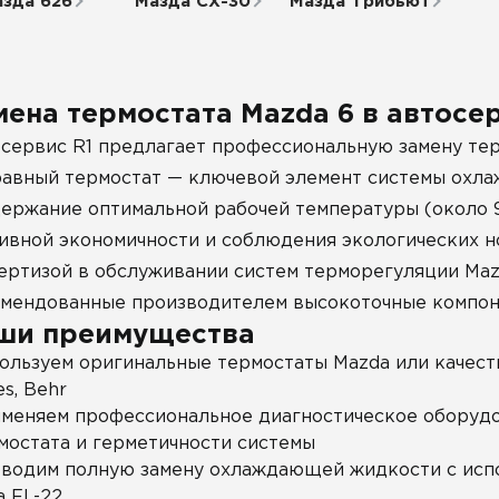
зда 626
Мазда СХ-30
Мазда Трибьют
мена термостата Mazda 6 в автосер
сервис R1 предлагает профессиональную замену тер
авный термостат — ключевой элемент системы охла
ержание оптимальной рабочей температуры (около 9
ивной экономичности и соблюдения экологических н
ертизой в обслуживании систем терморегуляции Maz
мендованные производителем высокоточные компон
ши преимущества
ользуем оригинальные термостаты Mazda или качест
es, Behr
меняем профессиональное диагностическое оборудо
мостата и герметичности системы
водим полную замену охлаждающей жидкости с исп
а FL-22