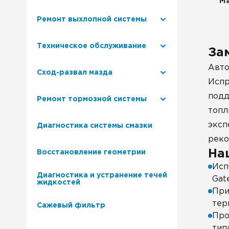
Ма
Ремонт выхлопной системы
Техническое обслуживание
За
Авто
Сход-развал мазда
Испр
подд
Ремонт тормозной системы
топл
эксп
Диагностика системы смазки
реко
На
Восстановление геометрии
Исп
Диагностика и устранение течей
Gat
жидкостей
При
тер
Сажевый фильтр
Про
тип