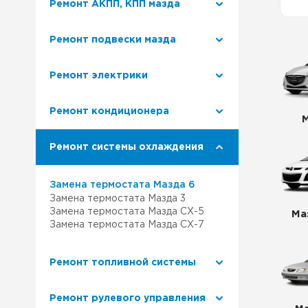
Ремонт АКПП, КПП мазда
Ремонт Лексус
Наш 
Ремонт подвески мазда
Ремонт Митсубиси
Клуб
Ремонт электрики
Ремонт Сузуки
Ремо
Ремонт кондиционера
Наша
Ремонт системы охлаждения
Сер
Замена термостата Мазда 6
Замена термостата Мазда 3
Замена термостата Мазда СХ-5
Ма
Замена термостата Мазда СХ-7
Ремонт топливной системы
Ремонт рулевого управления