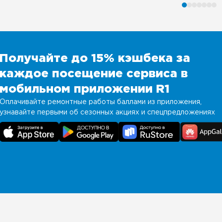
Получайте до 15% кэшбека за
каждое посещение сервиса в
мобильном приложении R1
Оплачивайте ремонтные работы баллами из приложения,
узнавайте первыми об сезонных акциях и спецпредложениях