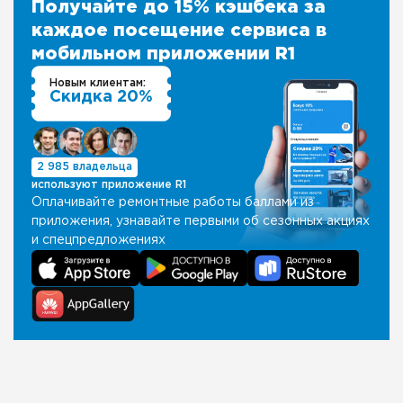
Получайте до 15% кэшбека за
каждое посещение сервиса в
мобильном приложении R1
Новым клиентам:
Скидка 20%
2 985 владельца
используют приложение R1
Оплачивайте ремонтные работы баллами из
приложения, узнавайте первыми об сезонных акциях
и спецпредложениях