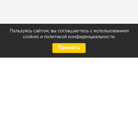
Пользуясь сайтом, вы соглашаетесь с использованием
cookies
и
политикой конфиденциальности
.
Принять
8 (499) 290-05-26
Телефон
Ежедневно с 9:00 до 21:00
г. Москва, Тюменский проезд 5 стр. 1
г. Москва, Мелитопольская д. 1, стр. 2
Контакты и схема проезда